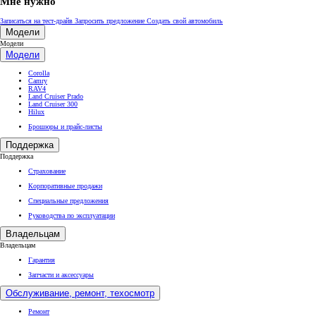
Мне нужно
Записаться на тест-драйв
Запросить предложение
Создать свой автомобиль
Модели
Модели
Модели
Corolla
Camry
RAV4
Land Cruiser Prado
Land Cruiser 300
Hilux
Брошюры и прайс-листы
Поддержка
Поддержка
Страхование
Корпоративные продажи
Специальные предложения
Руководства по эксплуатации
Владельцам
Владельцам
Гарантия
Запчасти и аксессуары
Обслуживание, ремонт, техосмотр
Ремонт