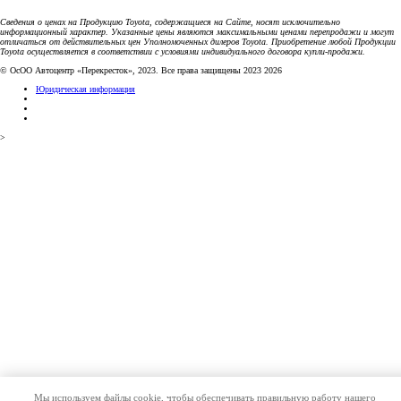
Сведения о ценах на Продукцию Toyota, содержащиеся на Сайте, носят исключительно
информационный характер. Указанные цены являются максимальными ценами перепродажи и могут
отличаться от действительных цен Уполномоченных дилеров Toyota. Приобретение любой Продукции
Toyota осуществляется в соответствии с условиями индивидуального договора купли-продажи.
© ОсОО Автоцентр «Перекресток», 2023. Все права защищены 2023 2026
Юридическая информация
>
Мы используем файлы cookie, чтобы обеспечивать правильную работу нашего