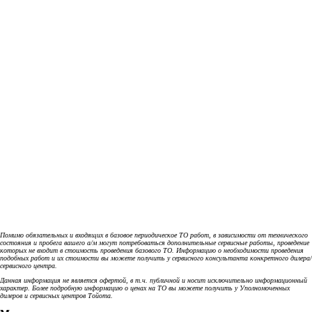
Помимо обязательных и входящих в базовое периодическое ТО работ, в зависимости от технического
состояния и пробега вашего а/м могут потребоваться дополнительные сервисные работы, проведение
которых не входит в стоимость проведения базового ТО. Информацию о необходимости проведения
подобных работ и их стоимости вы можете получить у сервисного консультанта конкретного дилера/
сервисного центра.
Данная информация не является офертой, в т.ч. публичной и носит исключительно информационный
характер. Более подробную информацию о ценах на ТО вы можете получить у Уполномоченных
дилеров и сервисных центров Тойота.