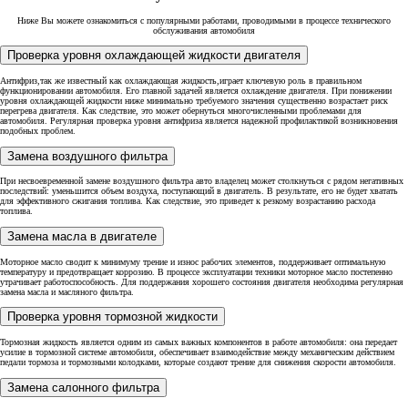
Ниже Вы можете ознакомиться с популярными работами, проводимыми в процессе технического
обслуживания автомобиля
Проверка уровня охлаждающей жидкости двигателя
Антифриз,так же известный как охлаждающая жидкость,играет ключевую роль в правильном
функционировании автомобиля. Его главной задачей является охлаждение двигателя. При понижении
уровня охлаждающей жидкости ниже минимально требуемого значения существенно возрастает риск
перегрева двигателя. Как следствие, это может обернуться многочисленными проблемами для
автомобиля. Регулярная проверка уровня антифриза является надежной профилактикой возникновения
подобных проблем.
Замена воздушного фильтра
При несвоевременной замене воздушного фильтра авто владелец может столкнуться с рядом негативных
последствий: уменьшится объем воздуха, поступающий в двигатель. В результате, его не будет хватать
для эффективного сжигания топлива. Как следствие, это приведет к резкому возрастанию расхода
топлива.
Замена масла в двигателе
Моторное масло сводит к минимуму трение и износ рабочих элементов, поддерживает оптимальную
температуру и предотвращает коррозию. В процессе эксплуатации техники моторное масло постепенно
утрачивает работоспособность. Для поддержания хорошего состояния двигателя необходима регулярная
замена масла и масляного фильтра.
Проверка уровня тормозной жидкости
Тормозная жидкость является одним из самых важных компонентов в работе автомобиля: она передает
усилие в тормозной системе автомобиля, обеспечивает взаимодействие между механическим действием
педали тормоза и тормозными колодками, которые создают трение для снижения скорости автомобиля.
Замена салонного фильтра