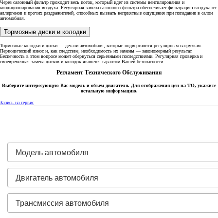
Через салонный фильтр проходит весь поток, который идет из системы вентилирования и
кондиционирования воздуха. Регулярная замена салонного фильтра обеспечивает фильтрацию воздуха от
аллергенов и прочих раздражителей, способных вызвать неприятные ощущения при попадании в салон
автомобиля.
Тормозные диски и колодки
Тормозные колодки и диски — детали автомобиля, которые подвергаются регулярным нагрузкам.
Периодический износ и, как следствие, необходимость их замены — закономерный результат.
Беспечность в этом вопросе может обернуться серьезными последствиями. Регулярная проверка и
своевременная замена дисков и колодок является гарантом Вашей безопасности.
Регламент Технического Обслуживания
Выберите интересующую Вас модель и объем двигателя. Для отображения цен на ТО, укажите
остальную информацию.
Запись на сервис