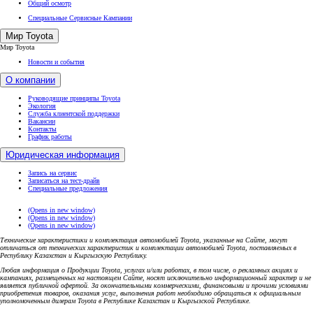
Общий осмотр
Специальные Сервисные Кампании
Мир Toyota
Мир Toyota
Новости и события
О компании
Руководящие принципы Toyota
Экология
Служба клиентской поддержки
Вакансии
Контакты
График работы
Юридическая информация
Запись на сервис
Записаться на тест-драйв
Специальные предложения
(Opens in new window)
(Opens in new window)
(Opens in new window)
Технические характеристики и комплектация автомобилей Toyota, указанные на Сайте, могут
отличаться от технических характеристик и комплектации автомобилей Toyota, поставляемых в
Республику Казахстан и Кыргызскую Республику.
Любая информация о Продукции Toyota, услугах и/или работах, в том числе, о рекламных акциях и
кампаниях, размещенных на настоящем Cайте, носят исключительно информационный характер и не
является публичной офертой. За окончательными коммерческими, финансовыми и прочими условиями
приобретения товаров, оказания услуг, выполнения работ необходимо обращаться к официальным
уполномоченным дилерам Toyota в Республике Казахстан и Кыргызской Республике.