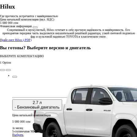
Hilux
Где прочность встречается с манёвренностью
Цена начальной комплектации
(вкл. НДС)
5 080 000 сом
Финансовая информация
Современный и мускулистый, Hilux сочетает в себе прочную надёжность и манёвренность. Его
приподнятая передняя часть выделяется внушительной решёткой радиатора, узкой световой подписью
фар и культовой надписью TOYOTA в классическом стиле.
Прайс-лист Hilux (.PDF)
Вы готовы? Выберите версию и двигатель
ВЫБЕРИТЕ КОМПЛЕКТАЦИЮ
1
Option
2.7 л
- Бензиновый двигатель
Цена начальной комплектации
5 080 000 сом
/в месяц
5-ступенчатая МКП | 4X4
Выбрать