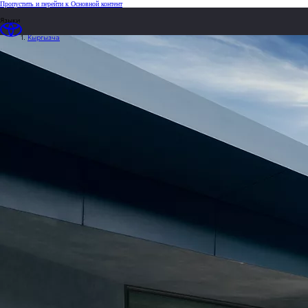
(Press Enter)
Пропустить и перейти к Основной контент
loaded content
Языки
Кыргызча