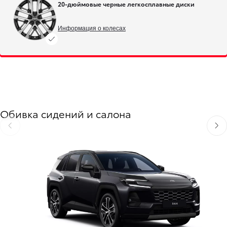
20-дюймовые черные легкосплавные диски
Информация о колесах
Обивка сидений и салона
Перейти на предыдущую страницу
Пере