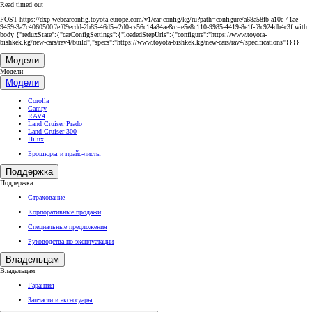
Read timed out
POST https://dxp-webcarconfig.toyota-europe.com/v1/car-config/kg/ru?path=configure/a68a58fb-a10e-41ae-
9459-3a7c4060500f/ef09ecdd-2b85-46d5-a2d0-ce56c14a84ae&c=e5e8c110-9985-4419-8e1f-f8c924db4c3f with
body {"reduxState":{"carConfigSettings":{"loadedStepUrls":{"configure":"https://www.toyota-
bishkek.kg/new-cars/rav4/build","specs":"https://www.toyota-bishkek.kg/new-cars/rav4/specifications"}}}}
Модели
Модели
Модели
Corolla
Camry
RAV4
Land Cruiser Prado
Land Cruiser 300
Hilux
Брошюры и прайс-листы
Поддержка
Поддержка
Страхование
Корпоративные продажи
Специальные предложения
Руководства по эксплуатации
Владельцам
Владельцам
Гарантия
Запчасти и аксессуары