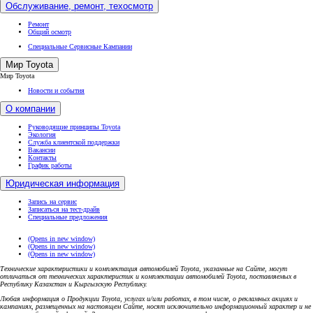
Обслуживание, ремонт, техосмотр
Ремонт
Общий осмотр
Специальные Сервисные Кампании
Мир Toyota
Мир Toyota
Новости и события
О компании
Руководящие принципы Toyota
Экология
Служба клиентской поддержки
Вакансии
Контакты
График работы
Юридическая информация
Запись на сервис
Записаться на тест-драйв
Специальные предложения
(Opens in new window)
(Opens in new window)
(Opens in new window)
Технические характеристики и комплектация автомобилей Toyota, указанные на Сайте, могут
отличаться от технических характеристик и комплектации автомобилей Toyota, поставляемых в
Республику Казахстан и Кыргызскую Республику.
Любая информация о Продукции Toyota, услугах и/или работах, в том числе, о рекламных акциях и
кампаниях, размещенных на настоящем Cайте, носят исключительно информационный характер и не