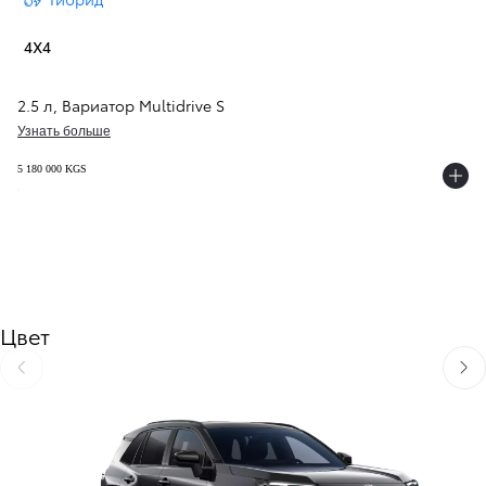
4X4
2.5 л
,
Вариатор Multidrive S
Узнать больше
5 180 000 KGS
Цвет
Перейти на предыдущую страницу
Пере