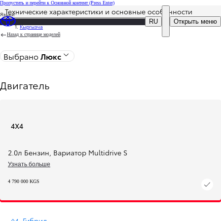
Пропустить и перейти к Основной контент
(Press Enter)
Технические характеристики и основные особенности
Языки
Цена обновлена Цена вашей комплектации 4 790 000 сом
DEALER NAME
RU
Открыть меню
Кыргызча
Назад к странице моделей
Выбрано
Люкс
Двигатель
4X4
2.0л Бензин
,
Вариатор Multidrive S
Узнать больше
4 790 000 KGS
Гибрид