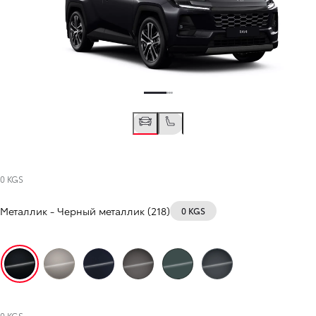
0 KGS
Металлик
-
Черный металлик (218)
0 KGS
Черный металлик (218)
Бронзовый авангард (металлик) (4V9)
Полуночный чёрный (8X8)
Тёплый камень (1M6)
Лесной зелёный (6X7)
Городской оттенок (1L6)
0 KGS