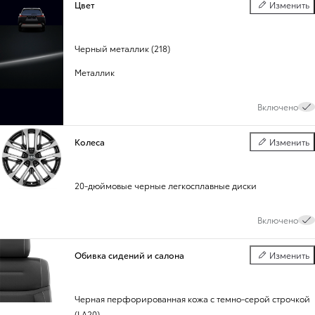
Цвет
Изменить
Цвет
Черный металлик (218)
Металлик
Включено
Колеса
Изменить
Колеса
20-дюймовые черные легкосплавные диски
Включено
Обивка сидений и салона
Изменить
Обивка сиден
Черная перфорированная кожа с темно-серой строчкой
(LA20)