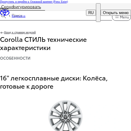
Пропустить и перейти к Основной контент
(Press Enter)
Сконфигурировать
Языки
Цена обновлена Цена вашей комплектации 3 000 000 сом
DEALER NAME
RU
Открыть меню
Кыргызча
Menu
Найти характеристики
Назад к странице моделей
Corolla СТИЛЬ технические
характеристики
ОСОБЕННОСТИ
16" легкосплавные диски: Колёса,
готовые к дороге