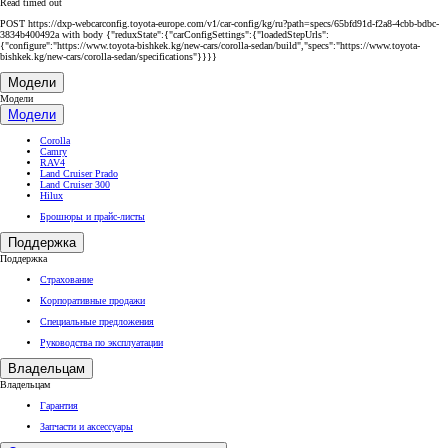
Read timed out
POST https://dxp-webcarconfig.toyota-europe.com/v1/car-config/kg/ru?path=specs/65bfd91d-f2a8-4cbb-bdbc-
3834b400492a with body {"reduxState":{"carConfigSettings":{"loadedStepUrls":
{"configure":"https://www.toyota-bishkek.kg/new-cars/corolla-sedan/build","specs":"https://www.toyota-
bishkek.kg/new-cars/corolla-sedan/specifications"}}}}
Модели
Модели
Модели
Corolla
Camry
RAV4
Land Cruiser Prado
Land Cruiser 300
Hilux
Брошюры и прайс-листы
Поддержка
Поддержка
Страхование
Корпоративные продажи
Специальные предложения
Руководства по эксплуатации
Владельцам
Владельцам
Гарантия
Запчасти и аксессуары