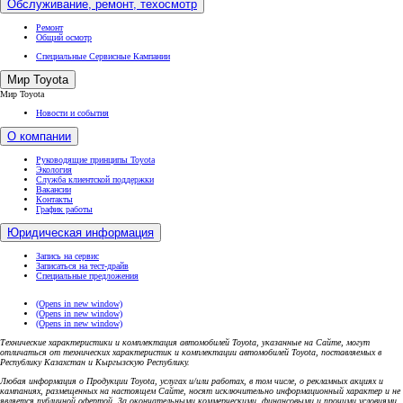
Обслуживание, ремонт, техосмотр
Ремонт
Общий осмотр
Специальные Сервисные Кампании
Мир Toyota
Мир Toyota
Новости и события
О компании
Руководящие принципы Toyota
Экология
Служба клиентской поддержки
Вакансии
Контакты
График работы
Юридическая информация
Запись на сервис
Записаться на тест-драйв
Специальные предложения
(Opens in new window)
(Opens in new window)
(Opens in new window)
Технические характеристики и комплектация автомобилей Toyota, указанные на Сайте, могут
отличаться от технических характеристик и комплектации автомобилей Toyota, поставляемых в
Республику Казахстан и Кыргызскую Республику.
Любая информация о Продукции Toyota, услугах и/или работах, в том числе, о рекламных акциях и
кампаниях, размещенных на настоящем Cайте, носят исключительно информационный характер и не
является публичной офертой. За окончательными коммерческими, финансовыми и прочими условиями