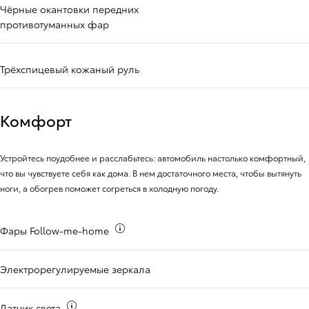
Чёрные окантовки передних
противотуманных фар
Трёхспицевый кожаный руль
Комфорт
Устройтесь поудобнее и расслабьтесь: автомобиль настолько комфортный,
что вы чувствуете себя как дома. В нем достаточного места, чтобы вытянуть
ноги, а обогрев поможет согреться в холодную погоду.
Больше информации о
Фары Follow-me-home
Электрорегулируемые зеркала
Больше информации о
Датчик света