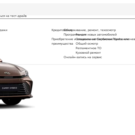
Запросить предложение по аренде
ься на тест-драйв
одажи
Кредитование
Обслуживание, ремонт, техосмотр
Программы для новых автомобилей
Ремонт
Приобретение и владение автомобилем Toyota: ключе
Специальные Сервисные Кампании
преимущества
Общий осмотр
Регламентное ТО
Кузовной ремонт
Онлайн-запись на сервис