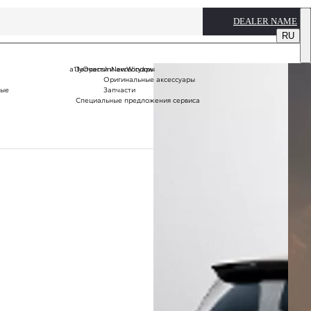
DEALER NAME
RU
a11yOpensInNewWindow
Запчасти и аксессуары
Оригинальные аксессуары
вые
Запчасти
Специальные предложения сервиса