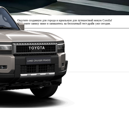
Ощутите созданную для города и идеальную для путешествий новую Corolla!
Заполните заявку ниже и запишитесь на бесплатный тест-драйв уже сегодня.